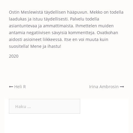
Ostin Meslewistä täydellisen hääpuvun. Mekko on todella
laadukas ja istuu täydellisesti. Palvelu todella
asiantuntevaa ja ammattimaista. Ihmettelen muiden
antamia negatiivisen sävyisiä kommentteja. Ovatkohan
aidosti asioineet liikkeessä. Itse en voi muuta kuin
suositella! Mene ja ihastu!
2020
Post
Heli R
Irina Ambrosin
Haku:
navigation