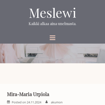
Skip
Meslewi
to
content
Kaikki alkaa aina unelmasta.
Mira-Maria Urpiola
Posted on
24.11.2024
akumon