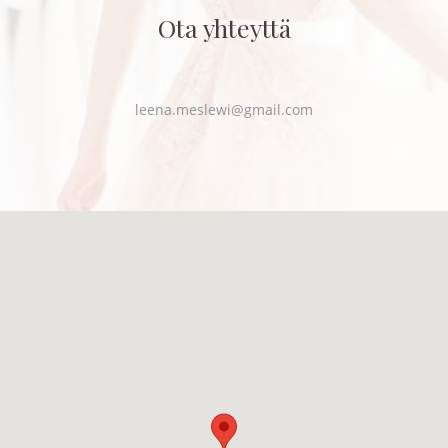
Ota yhteyttä
leena.meslewi@gmail.com