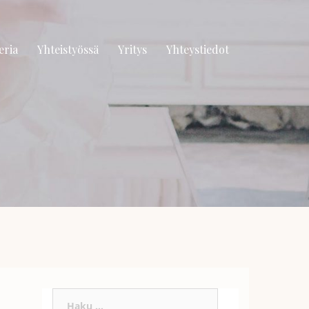
eria
Yhteistyössä
Yritys
Yhteystiedot
Haku: