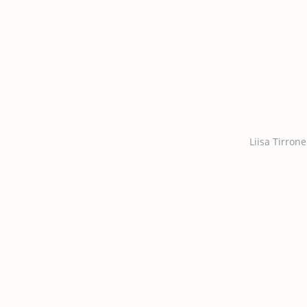
Liisa Tirron
on