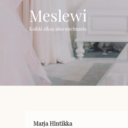
Skip
Meslewi
to
content
Kaikki alkaa aina unelmasta.
Marja Hintikka